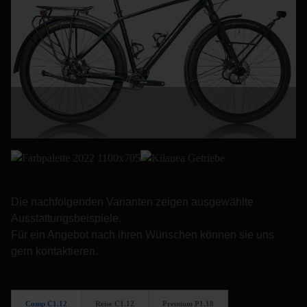
Die nachfolgenden Varianten zeigen ausgewählte
Ausstattungsbeispiele.
Für ein Angebot nach ihren Wünschen können sie uns
gern kontaktieren.
Comp C1.12
Reise C1.12
Premium P1.18