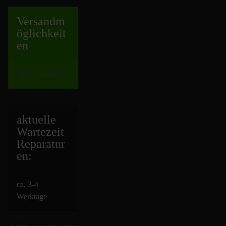
Versand
m
öglichkeit
en
nach Absprache
aktuelle
Wartezeit
Repara
tur
en:
ca. 3-4
Werktage