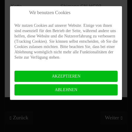
Kette
Shimano CN-HG93
Wir benutzen Cookies
Ritzel
Pinion Ritzel 24Z
Laufräder
DT Swiss 370 Disc/ Shimano DH-
Wir nutzen Cookies auf unserer Website. Einige von ihnen
sind essenziell für den Betrieb der Seite, während andere uns
Reifen
Schwalbe Marathon 50x622
helfen, diese Website und die Nutzererfahrung zu verbessern
Gepäckträger
Racktime BoostIT
(Tracking Cookies). Sie können selbst entscheiden, ob Sie die
Cookies zulassen möchten. Bitte beachten Sie, dass bei einer
Schutzbleche
SKS Style 53mm
Ablehnung womöglich nicht mehr alle Funktionalitäten der
Seite zur Verfügung stehen.
Frontscheinwerfer
B&M MYC T Senso Plus
Rücklicht
B&M Flat S Plus
AKZEPTIEREN
Nabendynamo
Shimano DH-3D37
Preis (19% MwSt.)
2.899,-€
ABLEHNEN
Vorheriger Beitrag: Kilauea Lite Cross
Nächster Bei
Zurück
Weiter