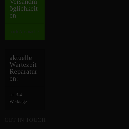
Versand
m
öglichkeit
en
nach Absprache
aktuelle
Wartezeit
Repara
tur
en:
ca. 3-4
Werktage
GET IN TOUCH