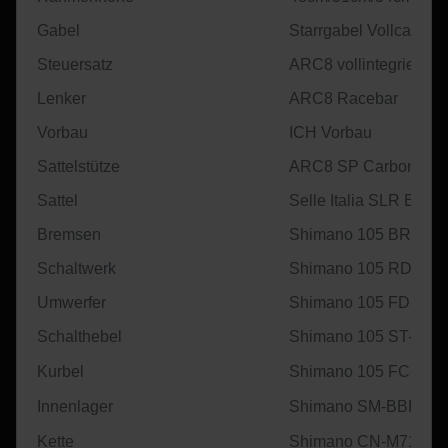
Gabel
Starrgabel Vollcarbon
Steuersatz
ARC8 vollintegriert
Lenker
ARC8 Racebar
Vorbau
ICH Vorbau
Sattelstütze
ARC8 SP Carbon
Sattel
Selle Italia SLR Boos
Bremsen
Shimano 105 BR-R71
Schaltwerk
Shimano 105 RD-R71
Umwerfer
Shimano 105 FD-R71
Schalthebel
Shimano 105 ST-R71
Kurbel
Shimano 105 FC-R71
Innenlager
Shimano SM-BBR60
Kette
Shimano CN-M7100