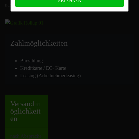
ABLEHNEN
nach Vereinbarung
Zahlmöglich
keiten
Barzahlung
Kreditkarte / EC- Karte
Leasing (Arbeitnehmerleasing)
Versand
m
öglichkeit
en
nach Absprache