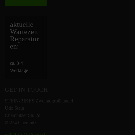
aktuelle
Wartezeit
Repara
tur
en:
ca. 3-4
Werktage
GET IN TOUCH
STEIN-BIKES Zweiradgroßhandel
Udo Stein
Chemnitzer Str. 2d
09224 Chemnitz
+49 (0) 371 / 855051