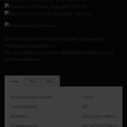
Die nachfolgenden Varianten zeigen ausgewählte
Ausstattungsbeispiele.
Für ein Angebot nach ihren Wünschen können sie uns
gern kontaktieren.
Comp
Pro
Race
Ausstattungsvariante
Comp
Laufradgröße
28"
Rahmen
Vollcarbon Monocoqu
Rahmenhöhe
48cm/51cm/54cm/57c