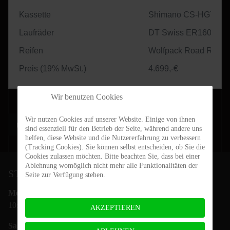
Kassette
Shimano CS-HG710
Laufräder
DT Swiss ER1600
Reifen
Wolfpack Road Race I
Preis (19% MwSt.)
4.699,-€
Wir benutzen Cookies
Wir nutzen Cookies auf unserer Website. Einige von ihnen
Vorheriger Beitrag: Ranger Road
Zurück
sind essenziell für den Betrieb der Seite, während andere uns
helfen, diese Website und die Nutzererfahrung zu verbessern
(Tracking Cookies). Sie können selbst entscheiden, ob Sie die
Cookies zulassen möchten. Bitte beachten Sie, dass bei einer
Ablehnung womöglich nicht mehr alle Funktionalitäten der
STEIN-BIKES ÖFFNUNGSZEITEN
Seite zur Verfügung stehen.
Mo.- Fr.:
10:00 - 18:00 Uhr
AKZEPTIEREN
Sa.: