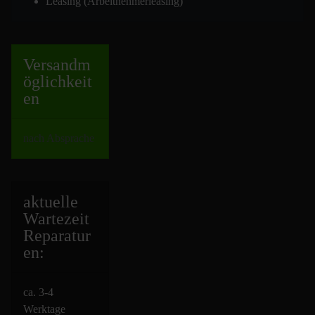
Leasing (Arbeitnehmerleasing)
Versand
m
öglichkeit
en
nach Absprache
aktuelle
Wartezeit
Repara
tur
en:
ca. 3-4
Werktage