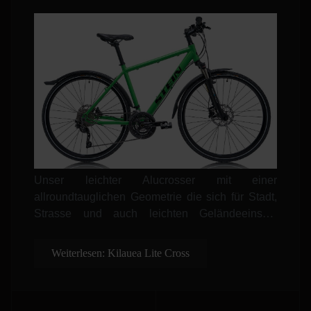
Unser leichter Alucrosser mit einer
allroundtauglichen Geometrie die sich für Stadt,
Strasse und auch leichten Geländeeinsatz
anbietet. Mit diesem Rad haben sie
ungehinderten Fahrspass in allen Situationen.
Weiterlesen: Kilauea Lite Cross
Natürlich erhalten sie dieses Rad auch als
Damenvariante mit Trapezrahmen.