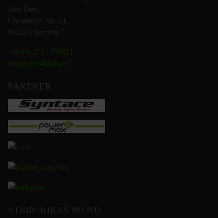
Udo Stein
Chemnitzer Str. 2d
09224 Chemnitz
+49 (0) 371 / 855051
info@stein-bikes.de
PARTNER
STEIN-BIKES MENÜ