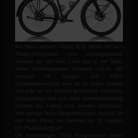
Auf Basis unseres Pinion MTB bieten wir dem
Alltags-/Reiseradler eine vollausgestattete
Variante an, die über Land und in der Stadt,
einen hervorragenden Eindruck macht. Mit
maximal 18 Gängen und 636%
Gesamtübersetzung seid ihr für jeden Anstieg
und jede Art von Gepäck gewappnet. Konstante
Gangsprünge und eine feine Getriebeabstufung
machen das Fahren zum reinsten Vergnügen.
Wer weniger feine Gangabstufungen braucht, für
den biete Pinion ein Getriebe mit 12 Gängen
(17,7% Abstufung) an.
Die hochwertigen StVO Komponenten bieten