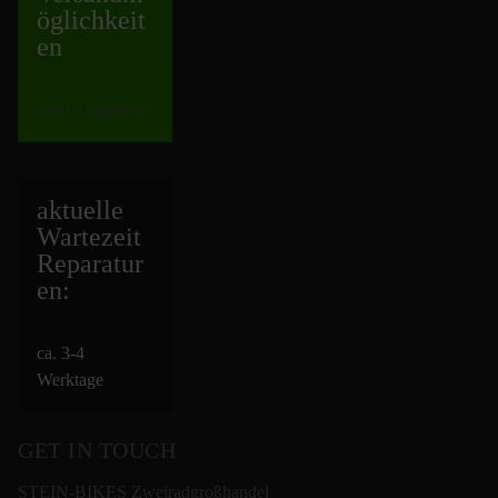
öglichkeit
en
nach Absprache
aktuelle
Wartezeit
Repara
tur
en:
ca. 3-4
Werktage
GET IN TOUCH
STEIN-BIKES Zweiradgroßhandel