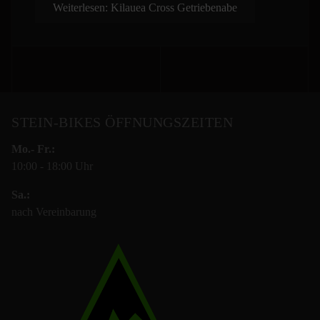
ausreichend Reserven im Gelände, bietet dir
Weiterlesen: Kilauea Cross Getriebenabe
diese Art von Rad einen ausgewogenen
Kompromiss. Mit dem Einsatz von
Nabenschaltungen habt ihr deutlich weniger
Wartungsaufwand und der Option Zahnriemen,
tendiert dieser Aufwand gegen Null.
STEIN-BIKES ÖFFNUNGSZEITEN
Mo.- Fr.:
10:00 - 18:00 Uhr
Sa.:
nach Vereinbarung