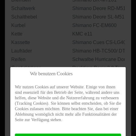
Schaltwerk
Shimano Deore RD-M5130
Schalthebel
Shimano Deore SL-M5130
Kurbel
Shimano FC-EM600
Kette
KMC e11
Kassette
Shimano Cues CS-LG400
Laufräder
Shimano HB-TC500/ DT Swis
Reifen
Schwalbe Hurricane Double 
Gepäckträger
Racktime Basic 2.0 Tour mit 
Wir benutzen Cookies
Schutzbleche
SKS Edge AL56 Aluminium
Frontscheinwerfer
Litemove RX-E50 50Lux
Wir nutzen Cookies auf unserer Website. Einige von ihnen
sind essenziell für den Betrieb der Seite, während andere uns
Rücklicht
Axa Juno LED
helfen, diese Website und die Nutzererfahrung zu verbessern
Antriebssystem
Shimano STEPS EP600 250
(Tracking Cookies). Sie können selbst entscheiden, ob Sie die
Cookies zulassen möchten. Bitte beachten Sie, dass bei einer
Batterie
Shimano BT-EN806 630Wh
Ablehnung womöglich nicht mehr alle Funktionalitäten der
Display
Shimano SC-EN610 Farbdisp
Seite zur Verfügung stehen.
Preis (19% MwSt.)
3.499,-€
(statt 3.999,-€)