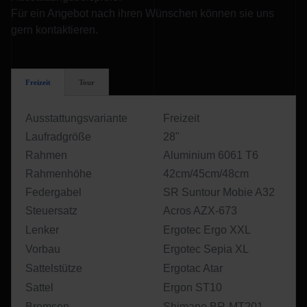
Für ein Angebot nach ihren Wünschen können sie uns
gern kontaktieren.
Freizeit
Tour
Ausstattungsvariante
Freizeit
Laufradgröße
28"
Rahmen
Aluminium 6061 T6
Rahmenhöhe
42cm/45cm/48cm
Federgabel
SR Suntour Mobie A32
Steuersatz
Acros AZX-673
Lenker
Ergotec Ergo XXL
Vorbau
Ergotec Sepia XL
Sattelstütze
Ergotac Atar
Sattel
Ergon ST10
Bremsen
Shimano BR-MT201