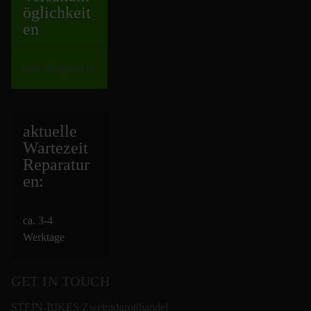
öglichkeit
en
nach Absprache
aktuelle
Wartezeit
Repara
tur
en:
ca. 3-4
Werktage
GET IN TOUCH
STEIN-BIKES Zweiradgroßhandel