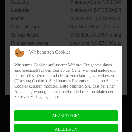
Kassette
Shimano Cues CS-LG400
Laufräder
Shimano HB-TC500/ DT Swis
Reifen
Schwalbe Hurricane Double 
Gepäckträger
Racktime Basic 2.0 Tour mit 
Schutzbleche
SKS Edge AL56 Aluminium
Frontscheinwerfer
Litemove RX-E50 50Lux
Rücklicht
Axa Juno LED
Wir benutzen Cookies
Antriebssystem
Shimano STEPS EP600 250
Wir nutzen Cookies auf unserer Website. Einige von ihnen
Batterie
Shimano BT-EN806 630Wh
sind essenziell für den Betrieb der Seite, während andere uns
helfen, diese Website und die Nutzererfahrung zu verbessern
Display
Shimano SC-EN610 Farbdisp
(Tracking Cookies). Sie können selbst entscheiden, ob Sie die
Preis (19% MwSt.)
3.799,-€
(statt 3.999,-€)
Cookies zulassen möchten. Bitte beachten Sie, dass bei einer
Ablehnung womöglich nicht mehr alle Funktionalitäten der
Seite zur Verfügung stehen.
Nächster Bei
Weiter
AKZEPTIEREN
ABLEHNEN