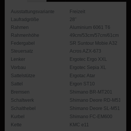
Ausstattungsvariante
Freizeit
Laufradgröße
28"
Rahmen
Aluminium 6061 T6
Rahmenhöhe
49cm/53cm/57cm/61cm
Federgabel
SR Suntour Mobie A32
Steuersatz
Acros AZX-673
Lenker
Ergotec Ergo XXL
Vorbau
Ergotec Sepia XL
Sattelstütze
Ergotac Atar
Sattel
Ergon ST10
Bremsen
Shimano BR-MT201
Schaltwerk
Shimano Deore RD-M5130
Schalthebel
Shimano Deore SL-M5130
Kurbel
Shimano FC-EM600
Kette
KMC e11