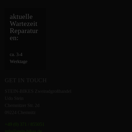
aktuelle
Wartezeit
Repara
tur
en:
ca. 3-4
Werktage
GET IN TOUCH
STEIN-BIKES Zweiradgroßhandel
Udo Stein
Chemnitzer Str. 2d
09224 Chemnitz
+49 (0) 371 / 855051
info@stein-bikes.de