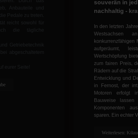
sieren. Durch das
souverän in jed
eb, Anbauteile und
nachhaltig - kra
ie Pedale zu treten.
t reicht sowohl für
In den letzten Jah
uch die tägliche
Westsachsen an
konkurrenzfähigen 
und Getriebetechnik
aufgeräumt, lei
t bei abgeschaltetem
Wertschöpfung biete
zum fairen Preis, 
f eurer Seite!
Rädern auf die Stra
Entwicklung und De
ube
in Fernost, der ir
Motoren erfolgt 
Bauweise lassen s
Komponenten aus
sparen. Ein echter V
Weiterlesen: Kila