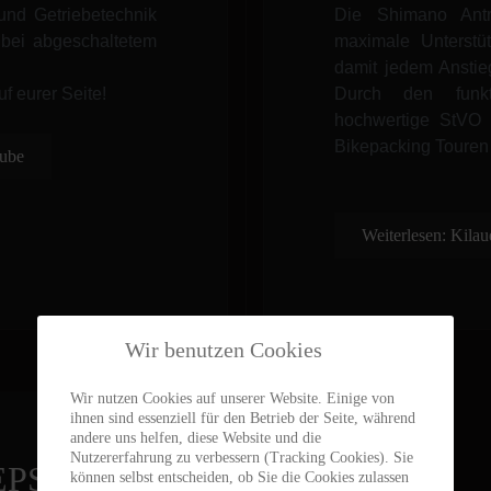
und Getriebetechnik
Die Shimano Ant
t bei abgeschaltetem
maximale Unterstü
damit jedem Ansti
f eurer Seite!
Durch den funkt
hochwertige StVO 
Bikepacking Touren 
tube
Weiterlesen: Kila
Wir benutzen Cookies
Wir nutzen Cookies auf unserer Website. Einige von
ihnen sind essenziell für den Betrieb der Seite, während
andere uns helfen, diese Website und die
Nutzererfahrung zu verbessern (Tracking Cookies). Sie
EPS Lady
können selbst entscheiden, ob Sie die Cookies zulassen