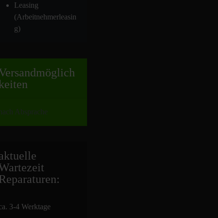
Leasing
(Arbeitnehmerleasin
g)
Versand
möglich
keiten
nach Absprache
aktuelle
Wartezeit
Repara
turen:
ca. 3-4 Werktage