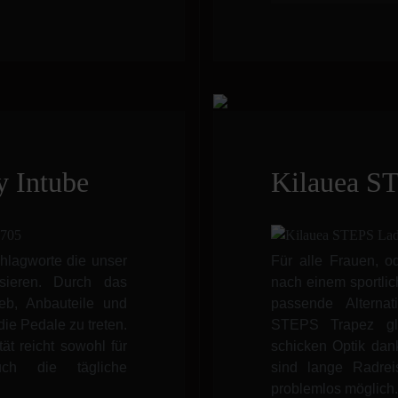
 Intube
Kilauea ST
hlagworte die unser
Für alle Frauen, o
sieren. Durch das
nach einem sportli
eb, Anbauteile und
passende Alterna
ie Pedale zu treten.
STEPS Trapez glä
t reicht sowohl für
schicken Optik dan
uch die tägliche
sind lange Radre
problemlos möglich.