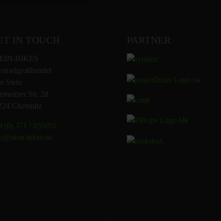
ET IN TOUCH
PARTNER
EIN-BIKES
eiradgroßhandel
o Stein
mnitzer Str. 2d
224 Chemnitz
 (0) 371 / 855051
o@stein-bikes.de