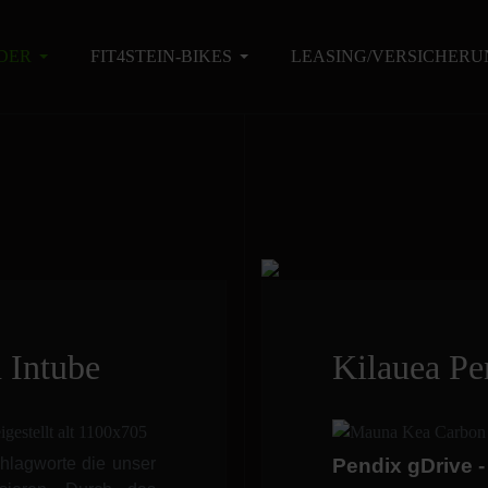
DER
FIT4STEIN-BIKES
LEASING/VERSICHERU
 Intube
Kilauea Pe
hlagworte die unser
Pendix gDrive 