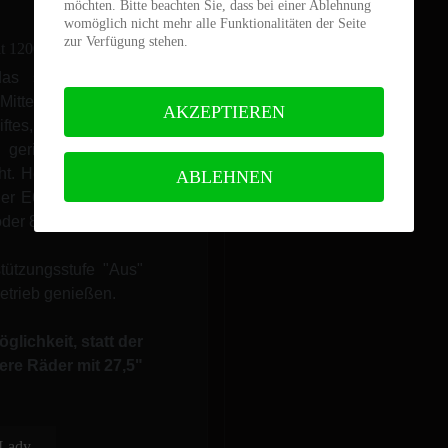
möchten. Bitte beachten Sie, dass bei einer Ablehnung
womöglich nicht mehr alle Funktionalitäten der Seite
zur Verfügung stehen.
- das sind nur drei
elmotorpedelecs
AKZEPTIEREN
iftes, kompaktes
n geringes Gewicht,
t. Herzstück ist der
ABLEHNEN
der E6100 oder EP8
oder 85Nm (EP8) auf
tützungsstufe "Aus"
etrieb genießen.
lichkeit, statt der
ere Räder mit 27,5"
 Lady