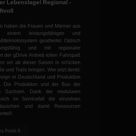
er Lebenslage! Regional -
ftvoll
ren haben die Frauen und Männer aus
 einem leistungsfähigen und
Mittelmotorsystem gearbeitet.
Optisch
stungsfähig und mit regionaler
t der gDrive Antrieb tollen Fahrspaß
den wir ab dieser Saison in schicken
ße und Trails bringen.
Wer jetzt denkt:
sign in Deutschland und Produktion
rt. Die Produktion und der Bau der
in Sachsen. Dank der modularen
ich im Servicefall die einzelnen
tauschen und damit Ressourcen
orteil!
uea Pendi-X