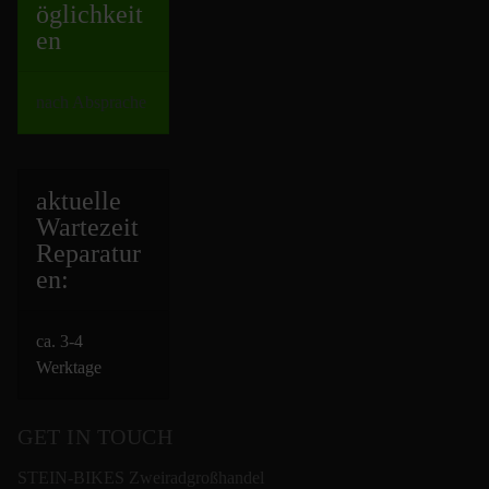
öglichkeit
en
nach Absprache
aktuelle
Wartezeit
Repara
tur
en:
ca. 3-4
Werktage
GET IN TOUCH
STEIN-BIKES Zweiradgroßhandel