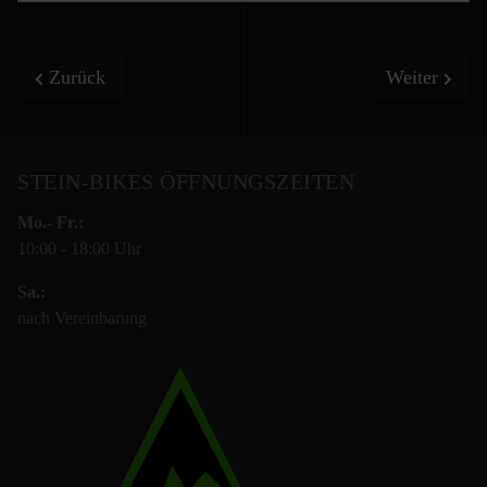
Vorheriger Beitrag: Mauna Loa STEPS CB
Nächster Be
Zurück
Weiter
STEIN-BIKES ÖFFNUNGSZEITEN
Mo.- Fr.:
10:00 - 18:00 Uhr
Sa.:
nach Vereinbarung