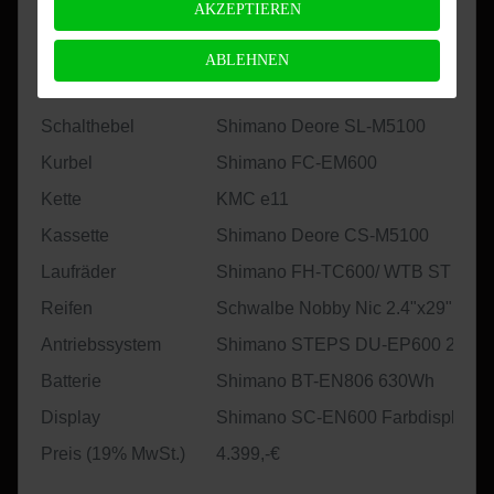
AKZEPTIEREN
Sattel
Selle Italia Model Y
Bremsen
Shimano Deore BR-M4100
ABLEHNEN
Schaltwerk
Shimano Deore RD-M5100
Schalthebel
Shimano Deore SL-M5100
Kurbel
Shimano FC-EM600
Kette
KMC e11
Kassette
Shimano Deore CS-M5100
Laufräder
Shimano FH-TC600/ WTB ST Light 
Reifen
Schwalbe Nobby Nic 2.4"x29", Sch
Antriebssystem
Shimano STEPS DU-EP600 250W
Batterie
Shimano BT-EN806 630Wh
Display
Shimano SC-EN600 Farbdisplay
Preis (19% MwSt.)
4.399,-€