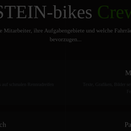
STEIN-bikes
Cre
e Mitarbeiter, ihre Aufgabengebiete und welche Fahrräd
bevorzugen...
M
s auf schmalen Rennradreifen
Texte, Grafiken, Bilder se
Fe
sch
Pa