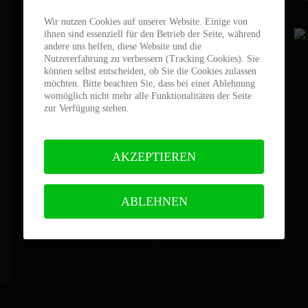
Wir nutzen Cookies auf unserer Website. Einige von
ihnen sind essenziell für den Betrieb der Seite, während
andere uns helfen, diese Website und die
Nutzererfahrung zu verbessern (Tracking Cookies). Sie
können selbst entscheiden, ob Sie die Cookies zulassen
möchten. Bitte beachten Sie, dass bei einer Ablehnung
womöglich nicht mehr alle Funktionalitäten der Seite
zur Verfügung stehen.
AKZEPTIEREN
ABLEHNEN