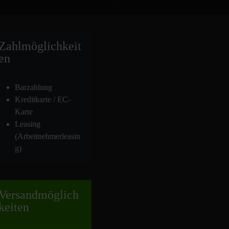
Zahlmöglich
keit
en
Barzahlung
Kreditkarte / EC-
Karte
Leasing
(Arbeitnehmerleasin
g)
Versand
möglich
keiten