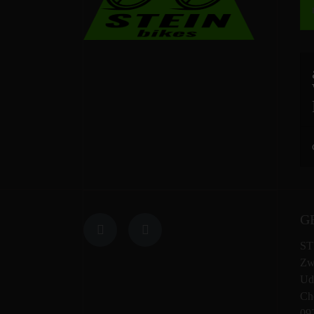
G
ST
Zw
Ud
Che
09