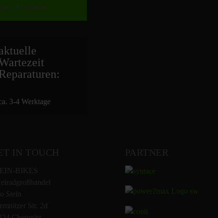
nach Absprache
aktuelle
Wartezeit
Repara
turen:
ca. 3-4 Werktage
ET IN TOUCH
PARTNER
EIN-BIKES
eiradgroßhandel
o Stein
mnitzer Str. 2d
224 Chemnitz