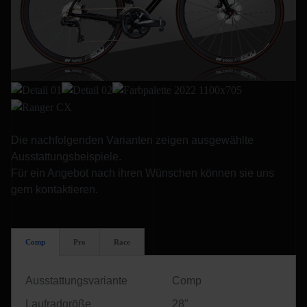
Die nachfolgenden Varianten zeigen ausgewählte
Ausstattungsbeispiele.
Für ein Angebot nach ihren Wünschen können sie uns
gern kontaktieren.
Comp
Pro
Race
Ausstattungsvariante
Comp
Laufradgröße
28"