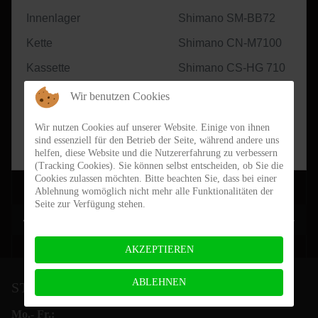
Innenlager
Shimano SM-BB72
Kette
Shimano CN-M7100
Kassette
Shimano CS-HG 710
Laufräder
DT Swiss P1800 DB
Wir benutzen Cookies
Reifen
Continental UltraSport III 2
Wir nutzen Cookies auf unserer Website. Einige von ihnen
sind essenziell für den Betrieb der Seite, während andere uns
Preis (19% MwSt.)
1.999,-€
helfen, diese Website und die Nutzererfahrung zu verbessern
(Tracking Cookies). Sie können selbst entscheiden, ob Sie die
Cookies zulassen möchten. Bitte beachten Sie, dass bei einer
Ablehnung womöglich nicht mehr alle Funktionalitäten der
Seite zur Verfügung stehen.
Vorheriger Beitrag: Mauna Kea Endurance
Nächster Be
Zurück
Weiter
AKZEPTIEREN
ABLEHNEN
STEIN-BIKES ÖFFNUNGSZEITEN
Mo.- Fr.: