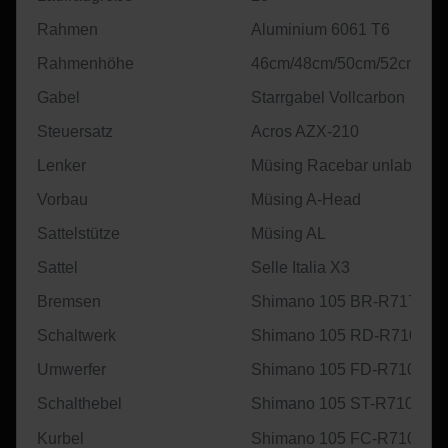
Rahmen
Aluminium 6061 T6
Rahmenhöhe
46cm/48cm/50cm/52cm/58
Gabel
Starrgabel Vollcarbon
Steuersatz
Acros AZX-210
Lenker
Müsing Racebar unlabled
Vorbau
Müsing A-Head
Sattelstütze
Müsing AL
Sattel
Selle Italia X3
Bremsen
Shimano 105 BR-R7170
Schaltwerk
Shimano 105 RD-R7100
Umwerfer
Shimano 105 FD-R7100
Schalthebel
Shimano 105 ST-R7100
Kurbel
Shimano 105 FC-R7100