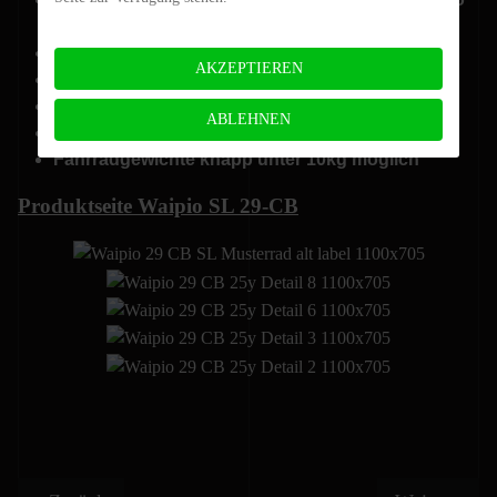
Di2 und Dämpferblockierung
12x148mm Boost Steckachse
AKZEPTIEREN
SRAM Eagle Transmission Vorbereitung
tapered Steuerrohr
ABLEHNEN
BB92 Pressfit Innenlager
Fahrradgewichte knapp unter 10kg möglich
Produktseite Waipio SL 29-CB