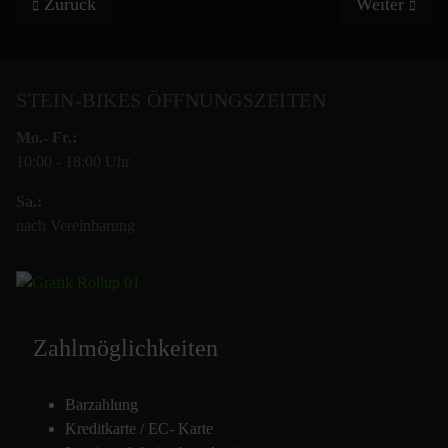
Vorheriger Beitrag: Sponsoren Fit4STEIN-bikes 2025
Nächster Be
Zurück
Weiter
STEIN-BIKES ÖFFNUNGSZEITEN
Mo.- Fr.:
10:00 - 18:00 Uhr
Sa.:
nach Vereinbarung
Zahlmöglich
keiten
Barzahlung
Kreditkarte / EC- Karte