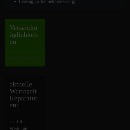
Leasing (Arbeitnehmerleasing)
Versand
m
öglichkeit
en
nach Absprache
aktuelle
Wartezeit
Repara
tur
en:
ca. 3-4
Werktage