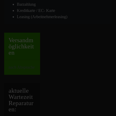
Barzahlung
Kreditkarte / EC- Karte
Leasing (Arbeitnehmerleasing)
Versand
m
öglichkeit
en
nach Absprache
aktuelle
Wartezeit
Repara
tur
en: