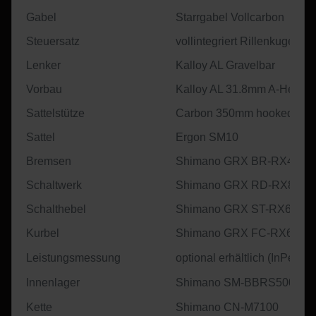
Gabel
Starrgabel Vollcarbon
Steuersatz
vollintegriert Rillenkugellag
Lenker
Kalloy AL Gravelbar
Vorbau
Kalloy AL 31.8mm A-Head 
Sattelstütze
Carbon 350mm hooked
Sattel
Ergon SM10
Bremsen
Shimano GRX BR-RX400
Schaltwerk
Shimano GRX RD-RX822-S
Schalthebel
Shimano GRX ST-RX610
Kurbel
Shimano GRX FC-RX610-1
Leistungsmessung
optional erhältlich (InPeak
Innenlager
Shimano SM-BBRS500
Kette
Shimano CN-M7100