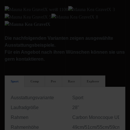
Die nachfolgenden Varianten zeigen ausgewählte
Ausstattungsbeispiele.
Für ein Angebot nach ihren Wünschen können sie uns
gern kontaktieren.
Sport
Comp
Pro
Race
Explorer
Ausstattungsvariante
Sport
Laufradgröße
28"
Rahmen
Carbon Monocoque UD
Rahmenhöhe
49cm/51cm/55cm/59cm