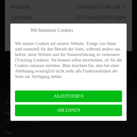
Kassette
Shimano CS-M7100 10-51
Laufräder
DT Swiss G1800 Spline 25
Reifen
Schwalbe G-One Allround 
Wir benutzen Cookies
Preis (19% MwSt.)
2.989,-€
Wir nutzen Cookies auf unserer Website. Einige von ihnen
sind essenziell für den Betrieb der Seite, während andere uns
helfen, diese Website und die Nutzererfahrung zu verbessern
(Tracking Cookies). Sie können selbst entscheiden, ob Sie die
Cookies zulassen möchten. Bitte beachten Sie, dass bei einer
Nächster Be
Ablehnung womöglich nicht mehr alle Funktionalitäten der
Weiter
Seite zur Verfügung stehen.
AKZEPTIEREN
STEIN-BIKES ÖFFNUNGSZEITEN
ABLEHNEN
Mo.- Fr.:
10:00 - 18:00 Uhr
Sa.: