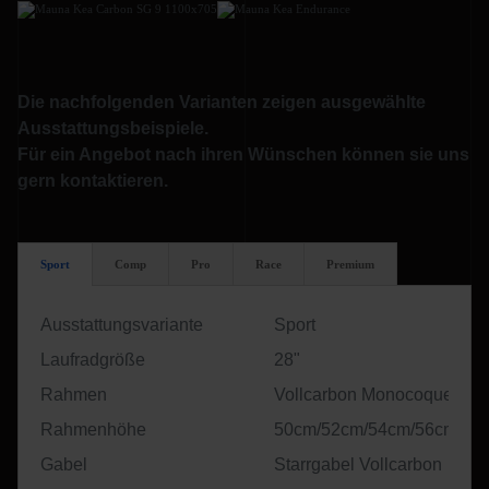
Die nachfolgenden Varianten zeigen ausgewählte
Ausstattungsbeispiele.
Für ein Angebot nach ihren Wünschen können sie uns
gern kontaktieren.
Sport
Comp
Pro
Race
Premium
Ausstattungsvariante
Sport
Laufradgröße
28"
Rahmen
Vollcarbon Monocoque UD
Rahmenhöhe
50cm/52cm/54cm/56cm/58
Gabel
Starrgabel Vollcarbon