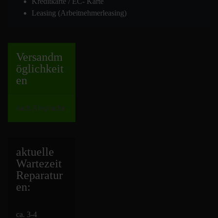
Kreditkarte / EC- Karte
Leasing (Arbeitnehmerleasing)
Versand
m
öglichkeit
en
nach Absprache
aktuelle
Wartezeit
Repara
tur
en:
ca. 3-4