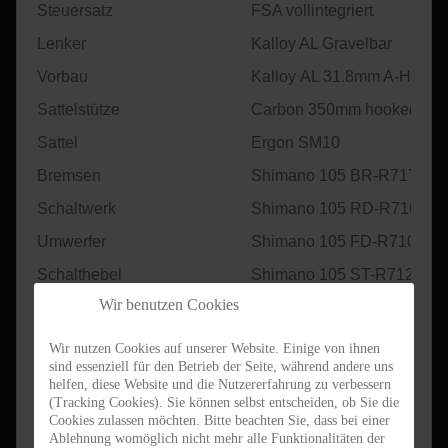
Steuersatz
FSA vollintegriert
Lenker
Kalloy AL Gravelbar
Vorbau
Kalloy
AL 31.8mm A-Head 
Sattelstütze
Carbon 350mm hooked
Sattel
Ergon SM10
Bremsen
Shimano 105 BR-R7170
Schaltwerk
Shimano 105 RD-R7100
Umwerfer
Shimano 105 FD-R7100
Schalthebel
Shimano 105 ST-R7120
Wir benutzen Cookies
Kurbel
Shimano 105 FC-R7100
Leistungsmessung
optional erhältlich (InPeak
Wir nutzen Cookies auf unserer Website. Einige von ihnen
sind essenziell für den Betrieb der Seite, während andere uns
Innenlager
Shimano SM-BB72
helfen, diese Website und die Nutzererfahrung zu verbessern
(Tracking Cookies). Sie können selbst entscheiden, ob Sie die
Kette
Shimano CN-M7100
Cookies zulassen möchten. Bitte beachten Sie, dass bei einer
Ablehnung womöglich nicht mehr alle Funktionalitäten der
Kassette
Shimano CS-HG710