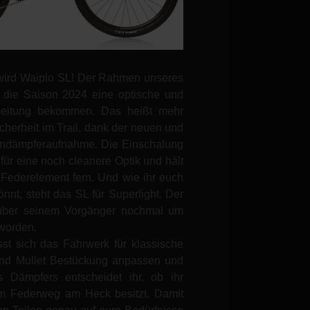
wird Waipio SL! Der Rahmen unseres
ür die Saison 2024 eine optische und
beitung bekommen. Das heißt mehr
herheit im Trail, dank der neuen und
iondämpferaufnahme. Die Einschalung
für eine noch cleanere Optik und hält
 Federelement fern. Und wie ihr euch
önnt, steht das SL für Superlight. Der
über seinem Vorgänger nochmal um
eworden.
ässt sich das Fahrwerk für klassische
und Mullet Bestückung anpassen und
Dämpfers entscheidet ihr, ob ihr
 Federweg am Heck besitzt. Damit