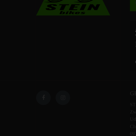
G
ST
Zw
Ud
Che
09