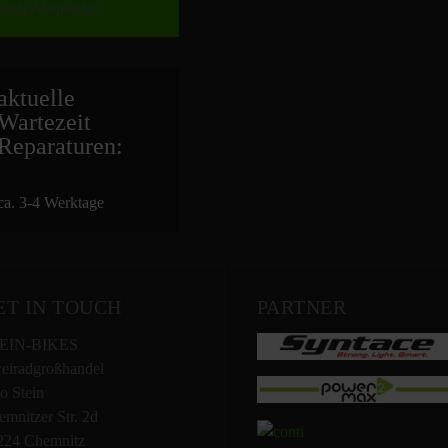
nach Absprache
aktuelle
Wartezeit
Repara
turen:
ca. 3-4 Werktage
ET IN TOUCH
PARTNER
EIN-BIKES
eiradgroßhandel
o Stein
mnitzer Str. 2d
224 Chemnitz