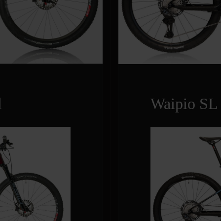
d
Waipio SL