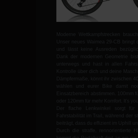
Moderne Wettkampfstrecken brauc
Unser neues Waimea 29-CB bringt d
und lässt keine Ausreden bezüglic
Dank der modernen Geometrie bist 
unterwegs und hast in allen Fahrsi
Kontrolle über dich und deine Maschin
Dämpfermaße, könnt ihr zwischen
wählen und eurer Bike damit no
Einsatzbereich abstimmen. 100mm f
oder 120mm für mehr Komfort. It's y
Der flache Lenkwinkel sorgt für
Fahrstabilität im Trail, während der s
beiträgt, dass du effizient im Uphill u
Durch die straffe, rennorientierte 
kommt die Pedalkraft dort an wo sie h