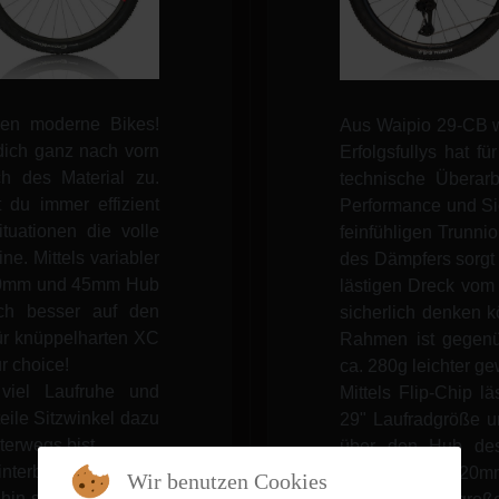
hen moderne Bikes!
Aus Waipio 29-CB 
ich ganz nach vorn
Erfolgsfullys hat f
h des Material zu.
technische Überar
du immer effizient
Performance und Sic
tuationen die volle
feinfühligen Trunn
e. Mittels variabler
des Dämpfers sorgt 
 40mm und 45mm Hub
lästigen Dreck vom
ch besser auf den
sicherlich denken k
ür knüppelharten XC
Rahmen ist gegen
our choice!
ca. 280g leichter g
 viel Laufruhe und
Mittels Flip-Chip l
teile Sitzwinkel dazu
29" Laufradgröße 
nterwegs bist.
über den Hub des 
Hinterbauabstimmung
100mm oder 120mm
Wir benutzen Cookies
in soll und verpufft