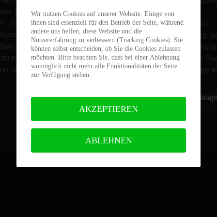
ist das Rad in groß
t der Rahmen in der
anpassbar.
Wir nutzen Cookies auf unserer Website. Einige von
ihnen sind essenziell für den Betrieb der Seite, während
n Schaltwerke zu
Die Möglichkeit,
andere uns helfen, diese Website und die
tigem Kabelsalat.
verschwinden zu la
Nutzererfahrung zu verbessern (Tracking Cookies). Sie
 zwei Flaschenhalter,
SRAM Transmission 
können selbst entscheiden, ob Sie die Cookies zulassen
möchten. Bitte beachten Sie, dass bei einer Ablehnung
zu montieren, damit
Stealth Dropper Po
womöglich nicht mehr alle Funktionalitäten der Seite
ten nicht Gefahr zu
vom cleanen Bike w
zur Verfügung stehen.
Weiterlesen: Wai
AKZEPTIEREN
ABLEHNEN