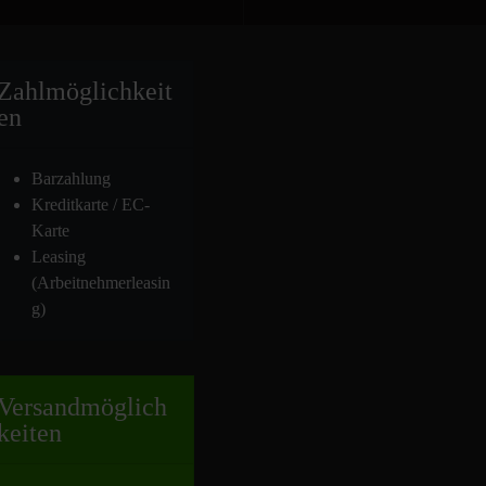
Zahlmöglich
keit
en
Barzahlung
Kreditkarte / EC-
Karte
Leasing
(Arbeitnehmerleasin
g)
Versand
möglich
keiten