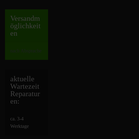
Versand
m
öglichkeit
en
nach Absprache
aktuelle
Wartezeit
Repara
tur
en:
ca. 3-4
Werktage