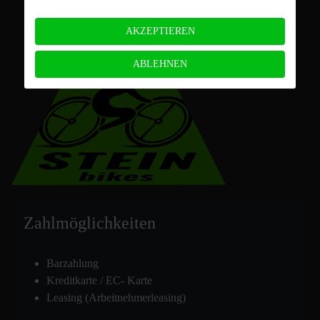
AKZEPTIEREN
ABLEHNEN
Zahlmöglich
keiten
Barzahlung
Kreditkarte / EC- Karte
Leasing (Arbeitnehmerleasing)