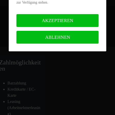
zur Verfügung stehen.
AKZEPTIEREN
ABLEHNEN
Zahlmöglich
keit
en
Barzahlung
Kreditkarte / EC-
Karte
Leasing
(Arbeitnehmerleasin
g)