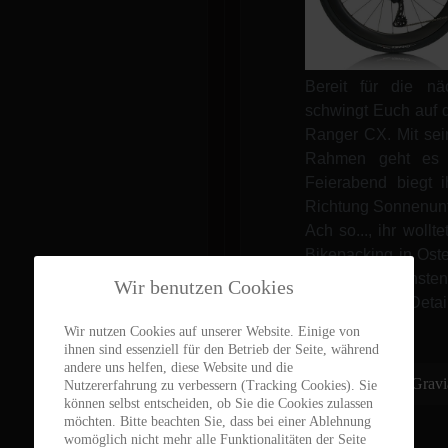
Bereit für die nä
schwingt Euch auf 
Ranger CX. Mit sei
Rahmen geht es 
Feierabend biegt 
Richtung Sonnenunt
Ach so..., ihr wollt
Bikepacking in Ost
mit ausgefuchste
Wir benutzen Cookies
technischen Det
Vergnügen.
Wir nutzen Cookies auf unserer Website. Einige von
ihnen sind essenziell für den Betrieb der Seite, während
andere uns helfen, diese Website und die
Weiterlesen: Grav
Nutzererfahrung zu verbessern (Tracking Cookies). Sie
können selbst entscheiden, ob Sie die Cookies zulassen
möchten. Bitte beachten Sie, dass bei einer Ablehnung
womöglich nicht mehr alle Funktionalitäten der Seite