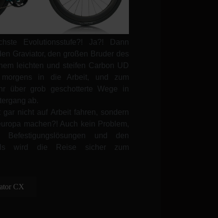
chste Evolutionsstufe?! Ja?! Dann
den Graviator, den großen Bruder des
nem leichten und steifen Carbon UD
morgens in die Arbeit, und zum
ihr über grob geschotterte Wege in
ergang ab.
et gar nicht auf Arbeit fahren, sondern
europa machen?! Auch kein Problem,
n Befestigungslösungen und den
ails wird die Reise sicher zum
iator CX