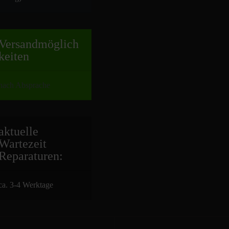
Versand
möglich
keiten
nach Absprache
aktuelle
Wartezeit
Repara
turen:
ca. 3-4 Werktage