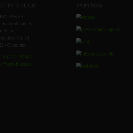
ET IN TOUCH
PARTNER
EIN-BIKES
eiradgroßhandel
o Stein
mnitzer Str. 2d
224 Chemnitz
 (0) 371 / 855051
o@stein-bikes.de