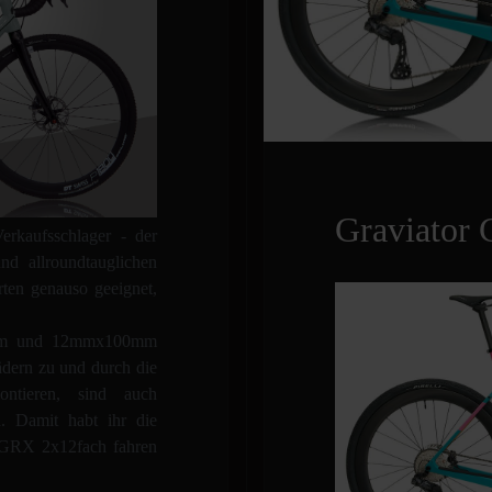
Graviator
erkaufsschlager - der
d allroundtauglichen
rten genauso geeignet,
2mm und 12mmx100mm
ädern zu und durch die
ntieren, sind auch
h. Damit habt ihr die
 GRX 2x12fach fahren